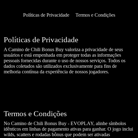
Políticas de Privacidade
Termos e Condições
Políticas de Privacidade
A Camino de Chili Bonus Buy valoriza a privacidade de seus
usuários e está empenhada em proteger todas as informações
pessoais fornecidas durante o uso de nossos serviços. Todos os
dados coletados são utilizados exclusivamente para fins de
melhoria contínua da experiência de nossos jogadores.
Termos e Condições
No Camino de Chili Bonus Buy - EVOPLAY, alinhe símbolos
idênticos em linhas de pagamento ativas para ganhar. O jogo inclui
wilds, scatters e rodadas bônus que podem ser ativadas