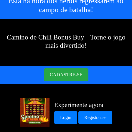
Está na hora dos heróis regressarem ao
campo de batalha!
Camino de Chili Bonus Buy - Torne o jogo
mais divertido!
CADASTRE-SE
Experimente agora
Login
Registrar-se