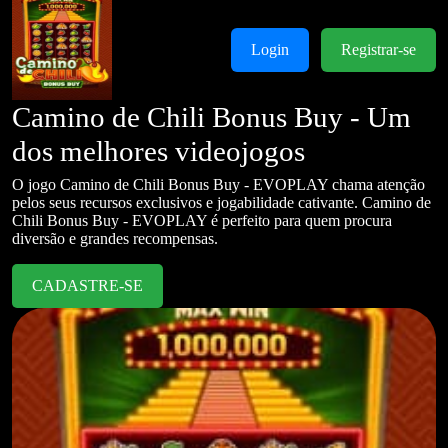
Login
Registrar-se
Camino de Chili Bonus Buy - Um
dos melhores videojogos
O jogo Camino de Chili Bonus Buy - EVOPLAY chama atenção
pelos seus recursos exclusivos e jogabilidade cativante. Camino de
Chili Bonus Buy - EVOPLAY é perfeito para quem procura
diversão e grandes recompensas.
CADASTRE-SE