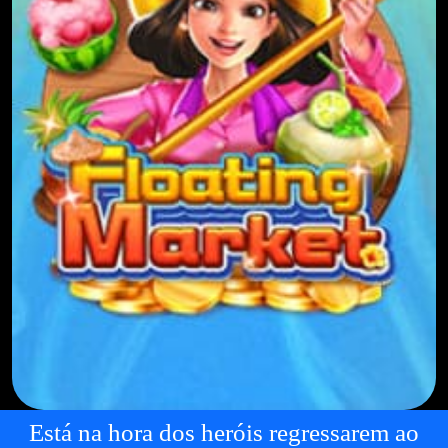
Está na hora dos heróis regressarem ao