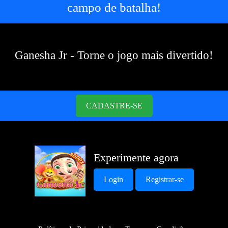
campo de batalha!
Ganesha Jr - Torne o jogo mais divertido!
CADASTRE-SE
Experimente agora
Login
Registrar-se