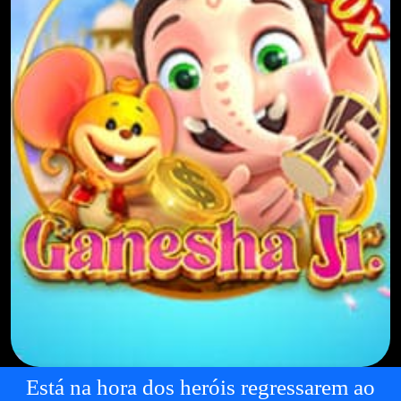
Está na hora dos heróis regressarem ao