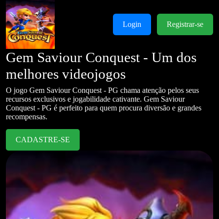
Login
Registrar-se
Gem Saviour Conquest - Um dos
melhores videojogos
O jogo Gem Saviour Conquest - PG chama atenção pelos seus
recursos exclusivos e jogabilidade cativante. Gem Saviour
Conquest - PG é perfeito para quem procura diversão e grandes
recompensas.
CADASTRE-SE