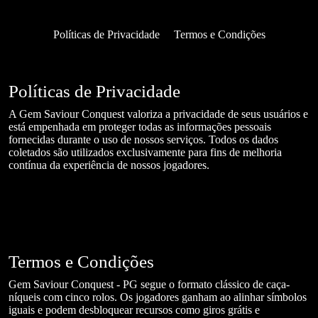
Políticas de Privacidade
Termos e Condições
Políticas de Privacidade
A Gem Saviour Conquest valoriza a privacidade de seus usuários e
está empenhada em proteger todas as informações pessoais
fornecidas durante o uso de nossos serviços. Todos os dados
coletados são utilizados exclusivamente para fins de melhoria
contínua da experiência de nossos jogadores.
Termos e Condições
Gem Saviour Conquest - PG segue o formato clássico de caça-
níqueis com cinco rolos. Os jogadores ganham ao alinhar símbolos
iguais e podem desbloquear recursos como giros grátis e