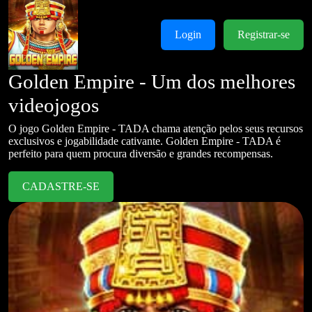
Login
Registrar-se
Golden Empire - Um dos melhores
videojogos
O jogo Golden Empire - TADA chama atenção pelos seus recursos
exclusivos e jogabilidade cativante. Golden Empire - TADA é
perfeito para quem procura diversão e grandes recompensas.
CADASTRE-SE