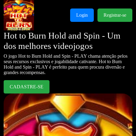
Login
Registrar-se
Hot to Burn Hold and Spin - Um
dos melhores videojogos
O jogo Hot to Burn Hold and Spin - PLAY chama atenção pelos
seus recursos exclusivos e jogabilidade cativante. Hot to Burn
Hold and Spin - PLAY é perfeito para quem procura diversão e
grandes recompensas.
CADASTRE-SE