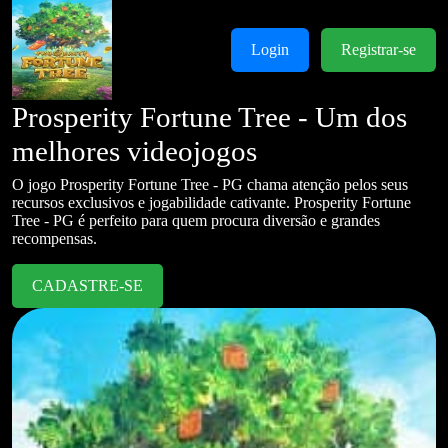
Login
Registrar-se
Prosperity Fortune Tree - Um dos
melhores videojogos
O jogo Prosperity Fortune Tree - PG chama atenção pelos seus
recursos exclusivos e jogabilidade cativante. Prosperity Fortune
Tree - PG é perfeito para quem procura diversão e grandes
recompensas.
CADASTRE-SE